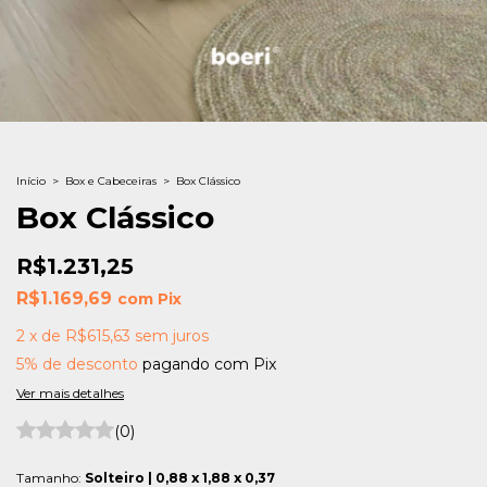
Início
>
Box e Cabeceiras
>
Box Clássico
Box Clássico
R$1.231,25
R$1.169,69
com
Pix
2
x
de
R$615,63
sem juros
5% de desconto
pagando com Pix
Ver mais detalhes
(0)
Tamanho:
Solteiro | 0,88 x 1,88 x 0,37