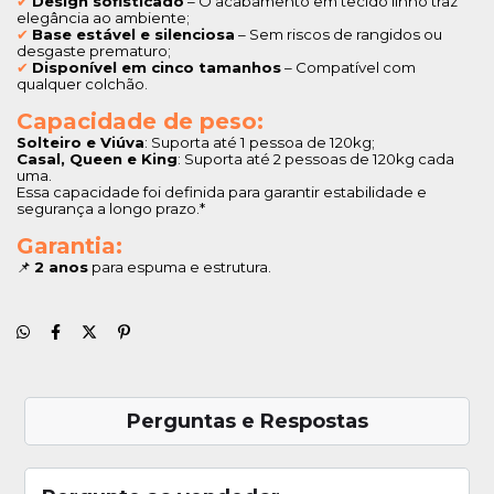
✔
Design sofisticado
 – O acabamento em tecido linho traz 
elegância ao ambiente;
✔
Base estável e silenciosa
 – Sem riscos de rangidos ou 
desgaste prematuro;
✔
Disponível em cinco tamanhos
 – Compatível com 
qualquer colchão.
Capacidade de peso:
Solteiro e Viúva
: Suporta até 1 pessoa de 120kg;
Casal, Queen e King
: Suporta até 2 pessoas de 120kg cada 
uma.
Essa capacidade foi definida para garantir estabilidade e 
segurança a longo prazo.*
Garantia:
📌 
2 anos
 para espuma e estrutura.
Perguntas e Respostas